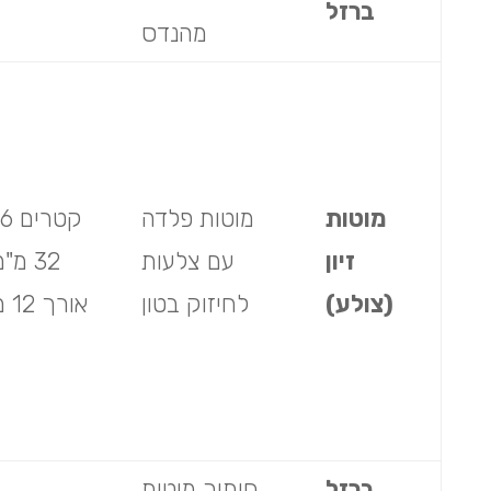
ברזל
מהנדס
מוטות
מוטות פלדה
ק
זיון
עם צלעות
32 מ"
(צולע)
לחיזוק בטון
אורך 12 מ'
ברזל
חיתוך מוטות