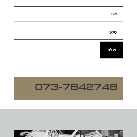
שלח
073-7842748