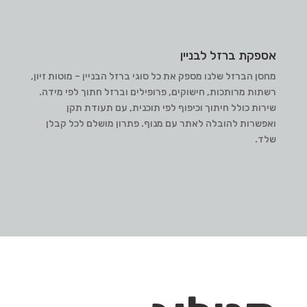
אספקת ברזל לבניין
מחסן הברזל שלנו מספק את כל סוגי ברזל הבניין – מוטות זיון,
רשתות מרותכות, חישוקים, פרופילים וברזל חתוך לפי מידה.
שירות כולל חיתוך וכיפוף לפי תוכנית, עם תעודת תקן
ואפשרות להובלה לאתר עם מנוף. פתרון מושלם לכל קבלן
שלד.