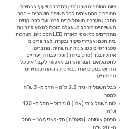
צוות המומחים שלנו זמין להדרכה וייעוץ בבחירת
החומרים המתאימים לכל משימה חשמלית – החל
מתכנון מערכת חשמל לבית פרטי ועד לפרויקטים
תעשייתיים מורכבים. אצלנו תוכלו למצוא פתרונות
מתקדמים כמו גופי תאורת LED חסכוניים, מערכות
בית חכם ואביזרי פיקוד ובקרה, לצד פריטים
סטנדרטיים כגון צינורות תשתית, מחברים,
איזולירבנד (סרט בידוד) וכלי עבודה ייעודיים
לחשמלאים. המגוון הרחב מאפשר לקבל את כל
הדרוש במקום אחד, באיכות גבוהה ובמחירים
תחרותיים.
כבל חשמל דו-גידי 2.5 מ"מ – החל מ- 3 ש"ח
למטר
לוח חשמל ביתי (ארון) 8 מודול – החל מ- 120
ש"ח
מפסק אוטומטי (מאמ"ת) חד-פאזי 16A – החל
מ- 20 ש"ח