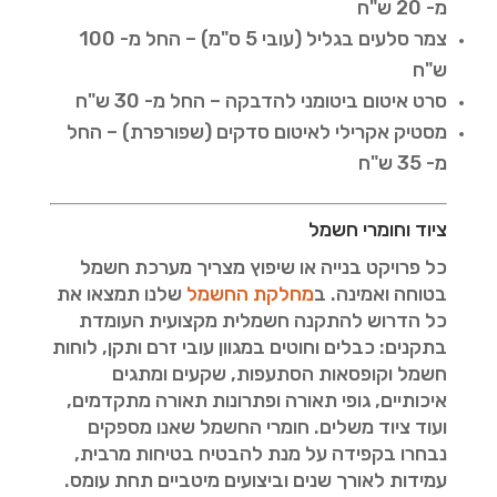
מ- 20 ש"ח
צמר סלעים בגליל (עובי 5 ס"מ) – החל מ- 100
ש"ח
סרט איטום ביטומני להדבקה – החל מ- 30 ש"ח
מסטיק אקרילי לאיטום סדקים (שפורפרת) – החל
מ- 35 ש"ח
ציוד וחומרי חשמל
כל פרויקט בנייה או שיפוץ מצריך מערכת חשמל
בטוחה ואמינה. ב
מחלקת החשמל
שלנו תמצאו את
כל הדרוש להתקנה חשמלית מקצועית העומדת
בתקנים: כבלים וחוטים במגוון עובי זרם ותקן, לוחות
חשמל וקופסאות הסתעפות, שקעים ומתגים
איכותיים, גופי תאורה ופתרונות תאורה מתקדמים,
ועוד ציוד משלים. חומרי החשמל שאנו מספקים
נבחרו בקפידה על מנת להבטיח בטיחות מרבית,
עמידות לאורך שנים וביצועים מיטביים תחת עומס.