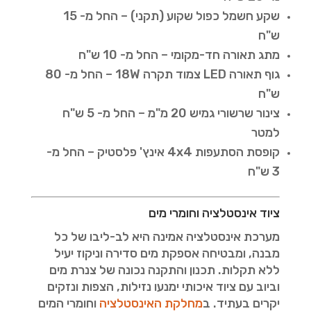
שקע חשמל כפול שקוע (תקני) – החל מ- 15
ש"ח
מתג תאורה חד-מקומי – החל מ- 10 ש"ח
גוף תאורה LED צמוד תקרה 18W – החל מ- 80
ש"ח
צינור שרשורי גמיש 20 מ"מ – החל מ- 5 ש"ח
למטר
קופסת הסתעפות 4x4 אינץ' פלסטיק – החל מ-
3 ש"ח
ציוד אינסטלציה וחומרי מים
מערכת אינסטלציה אמינה היא לב-ליבו של כל
מבנה, ומבטיחה אספקת מים סדירה וניקוז יעיל
ללא תקלות. תכנון והתקנה נכונה של צנרת מים
וביוב עם ציוד איכותי ימנעו נזילות, הצפות ונזקים
יקרים בעתיד. ב
מחלקת האינסטלציה
וחומרי המים