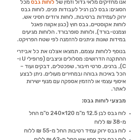
אנו מחזיקים מלאי גדול וזמין של
לוחות גבס
מכל
הסוגים: גבס לבן רגיל לעבודות פנים, לוחות גבס
ירוק לעמידות ברטיבות, לוחות ורודים חסיני אש,
לוחות אקוסטיים, גבס חוץ (כגון אקווה פאנל
וצמנט-בורד), ולוחות סופרבורד. הלוחות מגיעים
במידות שונות וניתנים להזמנה לפי שטח הפרויקט.
בנוסף ללוחות עצמם, תמצאו אצלנו את כל אביזרי
ההתקנה הדרושים: מסלולים וניצבים (פרופילי U ו-
C), ברגים, סרטי חיבור, שפכטלים, דבקים ועוד –
הכל באיכות גבוהה ובמחירים מעולים. ניתן לבצע
איסוף עצמי או להזמין אספקה עם מנוף ישירות
לאתר.
מבצעי לוחות גבס:
לוח גבס לבן 12.5 מ"מ 120×240 ס"מ החל
מ-38 ₪ ללוח
לוח גבס ירוק עמיד רטיבות החל מ-55 ₪ ללוח
לוח גבס ורוד חסין אש החל מ-62 ₪ ללוח