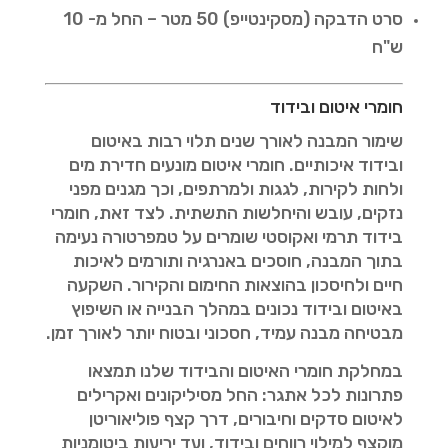
סרט הדבקה (מסקינטייפ) 50 מטר – החל מ- 10
ש"ח
חומרי איטום ובידוד
שימור המבנה לאורך שנים תלוי רבות באיטום
ובידוד איכותיים. חומרי איטום מונעים חדירת מים
ולחות לקירות, לגגות ולמרתפים, וכך מגנים מפני
נזקים, עובש והיחלשות התשתית. לצד זאת, חומרי
בידוד תרמי ואקוסטי שומרים על טמפרטורה נעימה
בתוך המבנה, חוסכים באנרגיה ותורמים לאיכות
חיים ולחיסכון בהוצאות החימום והקירור. השקעה
באיטום ובידוד נכונים במהלך הבנייה או השיפוץ
מבטיחה מבנה עמיד, חסכוני ובטוח יותר לאורך זמן.
במחלקת חומרי האיטום והבידוד שלנו תמצאו
פתרונות לכל אתגר: החל מסיליקונים ואקרילים
לאיטום סדקים וחיבורים, דרך קצף פוליאוריטן
מוקצף למילוי רווחים ובידוד, ועד יריעות ביטומניות