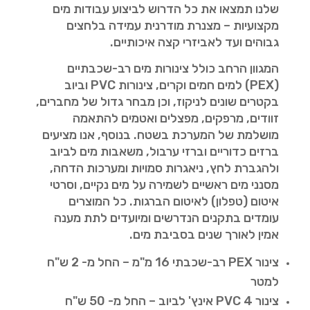
שלנו תמצאו את כל הדרוש לביצוע עבודות מים
מקצועיות – מצנרת מודרנית עמידה בלחצים
גבוהים ועד לאביזרי קצה איכותיים.
המגוון הרחב כולל צינורות מים רב-שכבתיים
(PEX) למים חמים וקרים, צינורות PVC וביוב
בקטרים שונים לניקוז, וכן מבחר גדול של מחברים,
זוודים, מרפקים, מפצלים ואטמים להתאמה
מושלמת של המערכת בשטח. בנוסף, אנו מציעים
ברזים כדוריים וברזי ערבול, משאבות מים לביוב
ולהגברת לחץ, ניאגרות סמויות ומערכות הדחה,
מסנני מים ראשיים לשמירה על מים נקיים, וסרטי
איטום (טפלון) לאיטום הברגות. כל המוצרים
עומדים בתקנים הנדרשים ומיועדים לתת מענה
אמין לאורך שנים בסביבת מים.
צינור PEX רב-שכבתי 16 מ"מ – החל מ- 2 ש"ח
למטר
צינור PVC 4 אינץ' לביוב – החל מ- 50 ש"ח