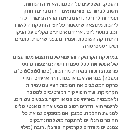
והעסק, ומשפיעים על הסגנון, האווירה והנוחות.
חשוב לבחור בריצוף מתאים – הן מבחינת חוזק
ועמידות לדריכה, והן מבחינת מראה וגימור – כדי
ליהנות מתוצאה שתשמור על יופייה ותפקודה לאורך
זמן. בנוסף ליופי, אריחים איכותיים מקלים על הניקוי
והתחזוקה השוטפת, ועמידים בפני שריטות, כתמים
ושינויי טמפרטורה.
במחלקת הקרמיקה והריצוף שלנו תמצאו מגוון עצום
של אפשרויות לכל טעם ודרישה: מרצפות גרניט
פורצלן גדולות במידות מודרניות (כגון 60x60 ס"מ
ומעלה) במראה אבן או בטון, דרך אריחים דמויי
פרקט המשלבים את חמימות העץ עם עמידות
הקרמיקה, ועד חיפויי קיר דקורטיביים למטבח
ולאמבטיה באריחי פסיפס או דקור בצבעים עשירים.
לריצוף חוץ וחדרים רטובים נציע אריחים אנטי-סליפ
למניעת החלקה. כמובן, אנו מספקים גם את כל
החומרים הנלווים להתקנה מושלמת: דבקים
צמנטיים מיוחדים לקרמיקה ופורצלן, רובה (מילוי