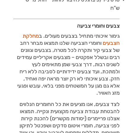
ש"ח
צבעים וחומרי צביעה
גימור איכותי מתחיל בצבעים מעולים. ב
מחלקת
הצבעים
וחומרי הצביעה שלנו תמצאו מבחר רחב
של צבעי קיר ותקרה לכל מטרה, בצבעים וגוונים
רבים ובשלל אפקטים – מצבעים אקריליים עמידים
לשנים רבות, דרך צבעי שמן מתאימים לעץ
ולמתכת, ועד צבעים ידידותיים לסביבה ללא ריח
חזק. צבע איכותי לא רק יוצר מראה יפה ואחיד,
אלא גם מגן על המשטחים מפני בלאי, עובש ופגעי
מזג האוויר.
לצד צבעים, אנו מציעים את כל החומרים הנלווים
להבטחת עבודת צביעה מקצועית ונקייה. תמצאו
אצלנו פריימרים (יסודות מקשרים) להכנת קירות
לפני צביעה, חומרי איטום סדקים ושפכטל לתיקון
משטחים, מדללים וממסים לערבוב וניקוי, וכן ציוד