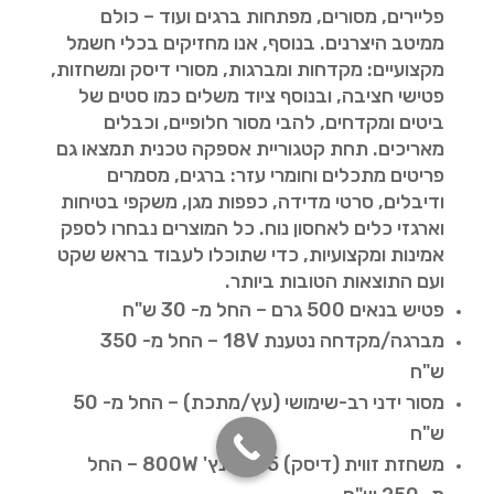
פליירים, מסורים, מפתחות ברגים ועוד – כולם
ממיטב היצרנים. בנוסף, אנו מחזיקים בכלי חשמל
מקצועיים: מקדחות ומברגות, מסורי דיסק ומשחזות,
פטישי חציבה, ובנוסף ציוד משלים כמו סטים של
ביטים ומקדחים, להבי מסור חלופיים, וכבלים
מאריכים. תחת קטגוריית אספקה טכנית תמצאו גם
פריטים מתכלים וחומרי עזר: ברגים, מסמרים
ודיבלים, סרטי מדידה, כפפות מגן, משקפי בטיחות
וארגזי כלים לאחסון נוח. כל המוצרים נבחרו לספק
אמינות ומקצועיות, כדי שתוכלו לעבוד בראש שקט
ועם התוצאות הטובות ביותר.
פטיש בנאים 500 גרם – החל מ- 30 ש"ח
מברגה/מקדחה נטענת 18V – החל מ- 350
ש"ח
מסור ידני רב-שימושי (עץ/מתכת) – החל מ- 50
ש"ח
משחזת זווית (דיסק) 4.5 אינץ' 800W – החל