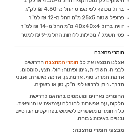
חישוקים לקונסטרוקציה החל מ-4.50 ₪ לק"ג
ברזל מכופף לפי מפרט החל מ-4.60 ₪ לק"ג
פרופיל שטוח 25x5 מ"מ החל מ-12 ₪ למ"ר
זווית ברזל 40x40x4 מ"מ החל מ-14 ₪ למ"ר
פסי חשמל / מסילות ללוחות החל מ-9 ₪ למטר
חומרי מחצבה
אצלנו תמצאו את כל
חומרי המחצבה
הדרושים
לבנייה, תשתיות, גינון ופיתוח: חול, חצץ, סומסום,
אדמת חמרה, טוף, אדמת גן, אדמה מיושרת, ואבני
מדרך. ניתן לרכוש לפי מ"ק, טון או בשקים.
החומרים נארזים ומועמסים בהתאם לדרישת
הלקוח, עם אפשרות להובלה עצמאית או מנופאית.
כל החומרים מאושרים לשימוש בפרויקטים הנדסיים
ובנויים באיכות גבוהה.
מבצעי חומרי מחצבה: