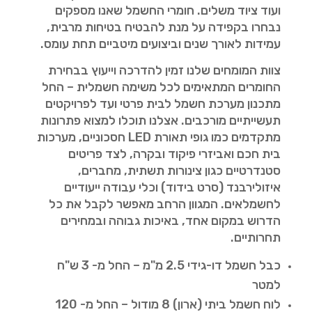
ועוד ציוד משלים. חומרי החשמל שאנו מספקים
נבחרו בקפידה על מנת להבטיח בטיחות מרבית,
עמידות לאורך שנים וביצועים מיטביים תחת עומס.
צוות המומחים שלנו זמין להדרכה וייעוץ בבחירת
החומרים המתאימים לכל משימה חשמלית – החל
מתכנון מערכת חשמל לבית פרטי ועד לפרויקטים
תעשייתיים מורכבים. אצלנו תוכלו למצוא פתרונות
מתקדמים כמו גופי תאורת LED חסכוניים, מערכות
בית חכם ואביזרי פיקוד ובקרה, לצד פריטים
סטנדרטיים כגון צינורות תשתית, מחברים,
איזולירבנד (סרט בידוד) וכלי עבודה ייעודיים
לחשמלאים. המגוון הרחב מאפשר לקבל את כל
הדרוש במקום אחד, באיכות גבוהה ובמחירים
תחרותיים.
כבל חשמל דו-גידי 2.5 מ"מ – החל מ- 3 ש"ח
למטר
לוח חשמל ביתי (ארון) 8 מודול – החל מ- 120