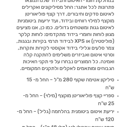
במחלקת חומרי האיטום והבידוד שלנו תמצאו
פתרונות לכל אתגר: החל מסיליקונים ואקרילים
לאיטום סדקים וחיבורים, דרך קצף פוליאוריטן
מוקצף למילוי רווחים ובידוד, ועד יריעות ביטומניות
לאיטום גגות ומשטחים גדולים. כמו כן, אנו מציעים
מגוון לוחות וחומרי בידוד מתקדמים: לוחות קלקר
(פוליסטירן) או XPS לבידוד תרמי בקירות ובגגות,
צמר סלעים וגלילי בידוד אקוסטי לקירות ותקרות,
וסרטי איטום ואביזרים משלימים להתקנה קלה
ואמינה. כל המוצרים נבחרו על פי תקני האיכות
הגבוהים ומותאמים לאקלים ולתקנים המקומיים.
סיליקון אטימה שקוף 280 מ"ל – החל מ- 15
ש"ח
ספריי קצף פוליאוריטן מוקצף (מילוי) – החל מ-
25 ש"ח
יריעת איטום ביטומנית בהלחמה (גליל) – החל מ-
120 ש"ח