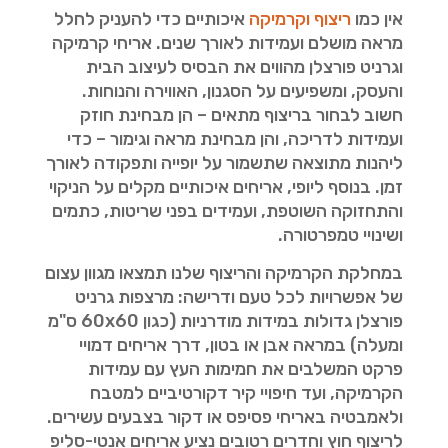
אין כמו
ריצוף וקרמיקה
איכותיים כדי להעניק לחלל
מראה מושלם ועמידות לאורך שנים. אריחי קרמיקה
וגרניט פורצלן מהווים את הבסיס לעיצוב הבית
והעסק, ומשפיעים על הסגנון, האווירה והנוחות.
חשוב לבחור בריצוף מתאים – הן מבחינת חוזק
ועמידות לדריכה, והן מבחינת מראה וגימור – כדי
ליהנות מתוצאה שתשמור על יופייה ותפקודה לאורך
זמן. בנוסף ליופי, אריחים איכותיים מקלים על הניקוי
והתחזוקה השוטפת, ועמידים בפני שריטות, כתמים
ושינויי טמפרטורה.
במחלקת הקרמיקה והריצוף שלנו תמצאו מגוון עצום
של אפשרויות לכל טעם ודרישה: מרצפות גרניט
פורצלן גדולות במידות מודרניות (כגון 60x60 ס"מ
ומעלה) במראה אבן או בטון, דרך אריחים דמויי
פרקט המשלבים את חמימות העץ עם עמידות
הקרמיקה, ועד חיפויי קיר דקורטיביים למטבח
ולאמבטיה באריחי פסיפס או דקור בצבעים עשירים.
לריצוף חוץ וחדרים רטובים נציע אריחים אנטי-סליפ