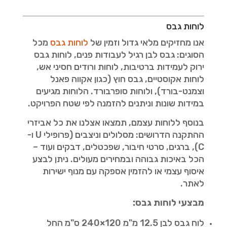
לוחות גבס
אנו מחזיקים מלאי גדול וזמין של
לוחות גבס
מכל
הסוגים: גבס לבן רגיל לעבודות פנים, לוחות גבס
ירוק לעמידות ברטיבות, לוחות ורודים חסיני אש,
לוחות אקוסטיים, גבס חוץ (כגון אקווה פאנל
וצמנט-בורד), ולוחות סופרבורד. הלוחות מגיעים
במידות שונות וניתנים להזמנה לפי שטח הפרויקט.
בנוסף ללוחות עצמם, תמצאו אצלנו את כל אביזרי
ההתקנה הדרושים: מסלולים וניצבים (פרופילי U ו-
C), ברגים, סרטי חיבור, שפכטלים, דבקים ועוד –
הכל באיכות גבוהה ובמחירים מעולים. ניתן לבצע
איסוף עצמי או להזמין אספקה עם מנוף ישירות
לאתר.
מבצעי לוחות גבס:
לוח גבס לבן 12.5 מ"מ 120×240 ס"מ החל