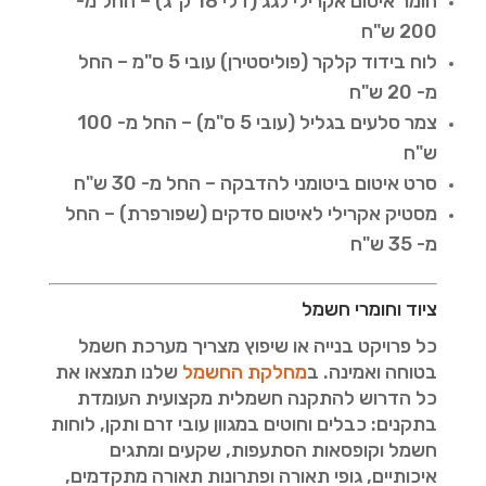
חומר איטום אקרילי לגג (דלי 18 ק"ג) – החל מ-
200 ש"ח
לוח בידוד קלקר (פוליסטירן) עובי 5 ס"מ – החל
מ- 20 ש"ח
צמר סלעים בגליל (עובי 5 ס"מ) – החל מ- 100
ש"ח
סרט איטום ביטומני להדבקה – החל מ- 30 ש"ח
מסטיק אקרילי לאיטום סדקים (שפורפרת) – החל
מ- 35 ש"ח
ציוד וחומרי חשמל
כל פרויקט בנייה או שיפוץ מצריך מערכת חשמל
בטוחה ואמינה. ב
מחלקת החשמל
שלנו תמצאו את
כל הדרוש להתקנה חשמלית מקצועית העומדת
בתקנים: כבלים וחוטים במגוון עובי זרם ותקן, לוחות
חשמל וקופסאות הסתעפות, שקעים ומתגים
איכותיים, גופי תאורה ופתרונות תאורה מתקדמים,