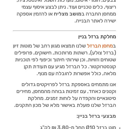
צבעים, חומרי איטום, מערכות חשמל ואינסטלציה,
ריצוף, כלים טכניים ועוד. ניתן לבצע איסוף עצמי
ממחסן החברה ב
מושב מצליח
או להזמין אספקה
ישירה לאתר הבנייה.
מחלקת ברזל בניין
ב
מחסן הברזל
שלנו תמצאו מגוון רחב של מוטות זיון
(ברזל צולע), רשתות מרותכות, חישוקים, פרופילים
שטוחים וזוויות, וכן שירותי חיתוך וכיפוף לפי תוכניות
קונסטרוקטור. כל הברזל מגיע עם תעודת תקן
מלאה, כולל אפשרות להובלה עם מנוף.
אנו מתמחים באספקת ברזל לפרויקטים גדולים
וקטנים כאחד, עם זמינות גבוהה מהמחסן, מחירים
סיטונאיים והקפדה על לוחות זמנים. מחלקת
הברזל שלנו פועלת באישור מלא של מכון התקנים.
מבצעי ברזל בניין:
מוט ברזל Ø10 החל מ-3.80 ₪ לק"ג