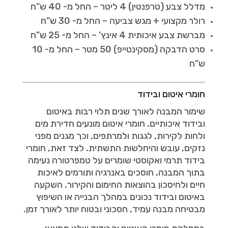
מדלל צבע (טרפנטין) 4 ליטר – החל מ- 40 ש"ח
רולר מקצועי + מגש צביעה – החל מ- 30 ש"ח
מברשת צבע איכותית 4 אינץ' – החל מ- 25 ש"ח
סרט הדבקה (מסקינטייפ) 50 מטר – החל מ- 10
ש"ח
חומרי איטום ובידוד
שימור המבנה לאורך שנים תלוי רבות באיטום
ובידוד איכותיים. חומרי איטום מונעים חדירת מים
ולחות לקירות, לגגות ולמרתפים, וכך מגנים מפני
נזקים, עובש והיחלשות התשתית. לצד זאת, חומרי
בידוד תרמי ואקוסטי שומרים על טמפרטורה נעימה
בתוך המבנה, חוסכים באנרגיה ותורמים לאיכות
חיים ולחיסכון בהוצאות החימום והקירור. השקעה
באיטום ובידוד נכונים במהלך הבנייה או השיפוץ
מבטיחה מבנה עמיד, חסכוני ובטוח יותר לאורך זמן.