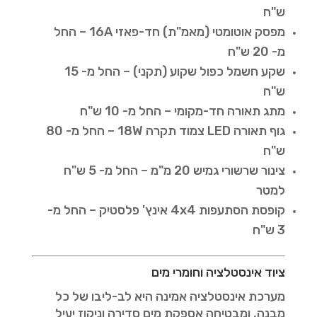
ש"ח
מפסק אוטומטי (מאמ"ת) חד-פאזי 16A – החל
מ- 20 ש"ח
שקע חשמל כפול שקוע (תקני) – החל מ- 15
ש"ח
מתג תאורה חד-מקומי – החל מ- 10 ש"ח
גוף תאורה LED צמוד תקרה 18W – החל מ- 80
ש"ח
צינור שרשורי גמיש 20 מ"מ – החל מ- 5 ש"ח
למטר
קופסת הסתעפות 4x4 אינץ' פלסטיק – החל מ-
3 ש"ח
ציוד אינסטלציה וחומרי מים
מערכת אינסטלציה אמינה היא לב-ליבו של כל
מבנה, ומבטיחה אספקת מים סדירה וניקוז יעיל