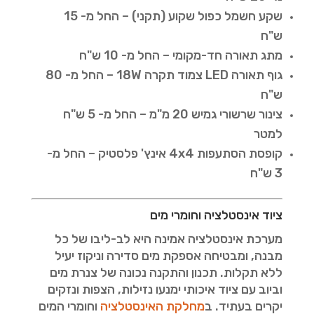
שקע חשמל כפול שקוע (תקני) – החל מ- 15
ש"ח
מתג תאורה חד-מקומי – החל מ- 10 ש"ח
גוף תאורה LED צמוד תקרה 18W – החל מ- 80
ש"ח
צינור שרשורי גמיש 20 מ"מ – החל מ- 5 ש"ח
למטר
קופסת הסתעפות 4x4 אינץ' פלסטיק – החל מ-
3 ש"ח
ציוד אינסטלציה וחומרי מים
מערכת אינסטלציה אמינה היא לב-ליבו של כל
מבנה, ומבטיחה אספקת מים סדירה וניקוז יעיל
ללא תקלות. תכנון והתקנה נכונה של צנרת מים
וביוב עם ציוד איכותי ימנעו נזילות, הצפות ונזקים
יקרים בעתיד. ב
מחלקת האינסטלציה
וחומרי המים