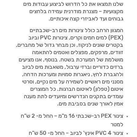
שלנו תמצאו את כל הדרוש לביצוע עבודות מים
מקצועיות – מצנרת מודרנית עמידה בלחצים
גבוהים ועד לאביזרי קצה איכותיים.
המגוון הרחב כולל צינורות מים רב-שכבתיים
(PEX) למים חמים וקרים, צינורות PVC וביוב
בקטרים שונים לניקוז, וכן מבחר גדול של מחברים,
זוודים, מרפקים, מפצלים ואטמים להתאמה
מושלמת של המערכת בשטח. בנוסף, אנו מציעים
ברזים כדוריים וברזי ערבול, משאבות מים לביוב
ולהגברת לחץ, ניאגרות סמויות ומערכות הדחה,
מסנני מים ראשיים לשמירה על מים נקיים, וסרטי
איטום (טפלון) לאיטום הברגות. כל המוצרים
עומדים בתקנים הנדרשים ומיועדים לתת מענה
אמין לאורך שנים בסביבת מים.
צינור PEX רב-שכבתי 16 מ"מ – החל מ- 2 ש"ח
למטר
צינור PVC 4 אינץ' לביוב – החל מ- 50 ש"ח