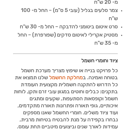
מ- 20 ש"ח
צמר סלעים בגליל (עובי 5 ס"מ) – החל מ- 100
ש"ח
סרט איטום ביטומני להדבקה – החל מ- 30 ש"ח
מסטיק אקרילי לאיטום סדקים (שפורפרת) – החל
מ- 35 ש"ח
ציוד וחומרי חשמל
כל פרויקט בנייה או שיפוץ מצריך מערכת חשמל
בטוחה ואמינה. ב
מחלקת החשמל
שלנו תמצאו את
כל הדרוש להתקנה חשמלית מקצועית העומדת
בתקנים: כבלים וחוטים במגוון עובי זרם ותקן, לוחות
חשמל וקופסאות הסתעפות, שקעים ומתגים
איכותיים, גופי תאורה ופתרונות תאורה מתקדמים,
ועוד ציוד משלים. חומרי החשמל שאנו מספקים
נבחרו בקפידה על מנת להבטיח בטיחות מרבית,
עמידות לאורך שנים וביצועים מיטביים תחת עומס.