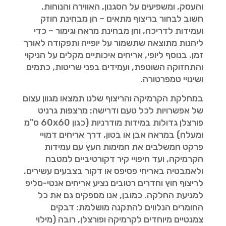
והעסק, ומשפיעים על הסגנון, האווירה והנוחות.
חשוב לבחור בריצוף מתאים – הן מבחינת חוזק
ועמידות לדריכה, והן מבחינת מראה וגימור – כדי
ליהנות מתוצאה שתשמור על יופייה ותפקודה לאורך
זמן. בנוסף ליופי, אריחים איכותיים מקלים על הניקוי
והתחזוקה השוטפת, ועמידים בפני שריטות, כתמים
ושינויי טמפרטורה.
במחלקת הקרמיקה והריצוף שלנו תמצאו מגוון עצום
של אפשרויות לכל טעם ודרישה: מרצפות גרניט
פורצלן גדולות במידות מודרניות (כגון 60x60 ס"מ
ומעלה) במראה אבן או בטון, דרך אריחים דמויי
פרקט המשלבים את חמימות העץ עם עמידות
הקרמיקה, ועד חיפויי קיר דקורטיביים למטבח
ולאמבטיה באריחי פסיפס או דקור בצבעים עשירים.
לריצוף חוץ וחדרים רטובים נציע אריחים אנטי-סליפ
למניעת החלקה. כמובן, אנו מספקים גם את כל
החומרים הנלווים להתקנה מושלמת: דבקים
צמנטיים מיוחדים לקרמיקה ופורצלן, רובה (מילוי