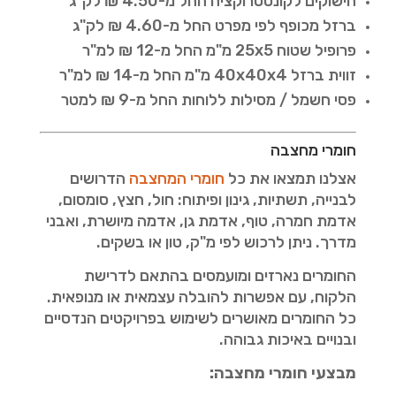
חישוקים לקונסטרוקציה החל מ-4.50 ₪ לק"ג
ברזל מכופף לפי מפרט החל מ-4.60 ₪ לק"ג
פרופיל שטוח 25x5 מ"מ החל מ-12 ₪ למ"ר
זווית ברזל 40x40x4 מ"מ החל מ-14 ₪ למ"ר
פסי חשמל / מסילות ללוחות החל מ-9 ₪ למטר
חומרי מחצבה
אצלנו תמצאו את כל
חומרי המחצבה
הדרושים
לבנייה, תשתיות, גינון ופיתוח: חול, חצץ, סומסום,
אדמת חמרה, טוף, אדמת גן, אדמה מיושרת, ואבני
מדרך. ניתן לרכוש לפי מ"ק, טון או בשקים.
החומרים נארזים ומועמסים בהתאם לדרישת
הלקוח, עם אפשרות להובלה עצמאית או מנופאית.
כל החומרים מאושרים לשימוש בפרויקטים הנדסיים
ובנויים באיכות גבוהה.
מבצעי חומרי מחצבה: