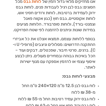
אנו מחזיקים מלאי גדול וזמין של
לוחות גבס
מכל
הסוגים: גבס לבן רגיל לעבודות פנים, לוחות גבס
ירוק לעמידות ברטיבות, לוחות ורודים חסיני אש,
לוחות אקוסטיים, גבס חוץ (כגון אקווה פאנל
וצמנט-בורד), ולוחות סופרבורד. הלוחות מגיעים
במידות שונות וניתנים להזמנה לפי שטח הפרויקט.
בנוסף ללוחות עצמם, תמצאו אצלנו את כל אביזרי
ההתקנה הדרושים: מסלולים וניצבים (פרופילי U ו-
C), ברגים, סרטי חיבור, שפכטלים, דבקים ועוד –
הכל באיכות גבוהה ובמחירים מעולים. ניתן לבצע
איסוף עצמי או להזמין אספקה עם מנוף ישירות
לאתר.
מבצעי לוחות גבס:
לוח גבס לבן 12.5 מ"מ 120×240 ס"מ החל
מ-38 ₪ ללוח
לוח גבס ירוק עמיד רטיבות החל מ-55 ₪ ללוח
לוח גבס ורוד חסין אש החל מ-62 ₪ ללוח