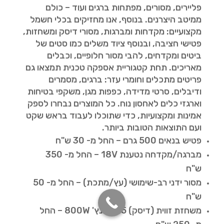
פליירים, מסורים, מפתחות ברגים ועוד – כולם
ממיטב היצרנים. בנוסף, אנו מחזיקים בכלי חשמל
מקצועיים: מקדחות ומברגות, מסורי דיסק ומשחזות,
פטישי חציבה, ובנוסף ציוד משלים כמו סטים של
ביטים ומקדחים, להבי מסור חלופיים, וכבלים
מאריכים. תחת קטגוריית אספקה טכנית תמצאו גם
פריטים מתכלים וחומרי עזר: ברגים, מסמרים
ודיבלים, סרטי מדידה, כפפות מגן, משקפי בטיחות
וארגזי כלים לאחסון נוח. כל המוצרים נבחרו לספק
אמינות ומקצועיות, כדי שתוכלו לעבוד בראש שקט
ועם התוצאות הטובות ביותר.
פטיש בנאים 500 גרם – החל מ- 30 ש"ח
מברגה/מקדחה נטענת 18V – החל מ- 350
ש"ח
מסור ידני רב-שימושי (עץ/מתכת) – החל מ- 50
ש"ח
משחזת זווית (דיסק) 4.5 אינץ' 800W – החל