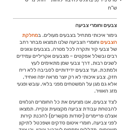
ש"ח
צבעים וחומרי צביעה
גימור איכותי מתחיל בצבעים מעולים. ב
מחלקת
הצבעים
וחומרי הצביעה שלנו תמצאו מבחר רחב
של צבעי קיר ותקרה לכל מטרה, בצבעים וגוונים
רבים ובשלל אפקטים – מצבעים אקריליים עמידים
לשנים רבות, דרך צבעי שמן מתאימים לעץ
ולמתכת, ועד צבעים ידידותיים לסביבה ללא ריח
חזק. צבע איכותי לא רק יוצר מראה יפה ואחיד,
אלא גם מגן על המשטחים מפני בלאי, עובש ופגעי
מזג האוויר.
לצד צבעים, אנו מציעים את כל החומרים הנלווים
להבטחת עבודת צביעה מקצועית ונקייה. תמצאו
אצלנו פריימרים (יסודות מקשרים) להכנת קירות
לפני צביעה, חומרי איטום סדקים ושפכטל לתיקון
משטחים, מדללים וממסים לערבוב וניקוי, וכן ציוד