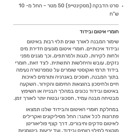
סרט הדבקה (מסקינטייפ) 50 מטר – החל מ- 10
ש"ח
חומרי איטום ובידוד
שימור המבנה לאורך שנים תלוי רבות באיטום
ובידוד איכותיים. חומרי איטום מונעים חדירת מים
ולחות לקירות, לגגות ולמרתפים, וכך מגנים מפני
נזקים, עובש והיחלשות התשתית. לצד זאת, חומרי
בידוד תרמי ואקוסטי שומרים על טמפרטורה נעימה
בתוך המבנה, חוסכים באנרגיה ותורמים לאיכות
חיים ולחיסכון בהוצאות החימום והקירור. השקעה
באיטום ובידוד נכונים במהלך הבנייה או השיפוץ
מבטיחה מבנה עמיד, חסכוני ובטוח יותר לאורך זמן.
במחלקת חומרי האיטום והבידוד שלנו תמצאו
פתרונות לכל אתגר: החל מסיליקונים ואקרילים
לאיטום סדקים וחיבורים, דרך קצף פוליאוריטן
מוקצף למילוי רווחים ובידוד, ועד יריעות ביטומניות