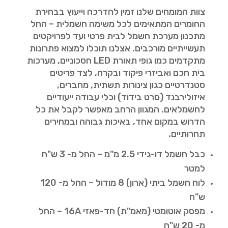
צוות המומחים שלנו זמין להדרכה וייעוץ בבחירת
החומרים המתאימים לכל משימה חשמלית – החל
מתכנון מערכת חשמל לבית פרטי ועד לפרויקטים
תעשייתיים מורכבים. אצלנו תוכלו למצוא פתרונות
מתקדמים כמו גופי תאורת LED חסכוניים, מערכות
בית חכם ואביזרי פיקוד ובקרה, לצד פריטים
סטנדרטיים כגון צינורות תשתית, מחברים,
איזולירבנד (סרט בידוד) וכלי עבודה ייעודיים
לחשמלאים. המגוון הרחב מאפשר לקבל את כל
הדרוש במקום אחד, באיכות גבוהה ובמחירים
תחרותיים.
כבל חשמל דו-גידי 2.5 מ"מ – החל מ- 3 ש"ח
למטר
לוח חשמל ביתי (ארון) 8 מודול – החל מ- 120
ש"ח
מפסק אוטומטי (מאמ"ת) חד-פאזי 16A – החל
מ- 20 ש"ח